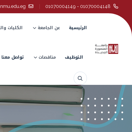
@nmu.edu.eg
01070004148 - 01070004149
الرئيسية
عن الجامعة
الكليات وال
التوظيف
مناقصات
تواصل معنا