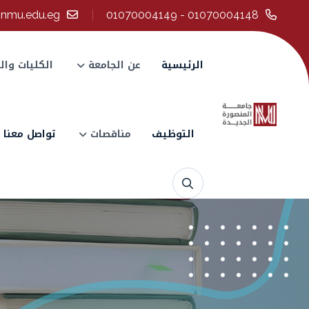
@nmu.edu.eg
01070004148 - 01070004149
الرئيسية
عن الجامعة
الكليات وال
التوظيف
مناقصات
تواصل معنا