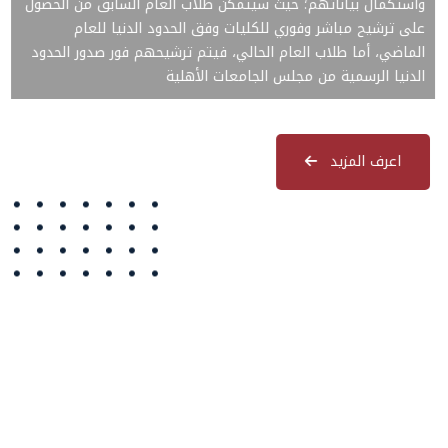
واستكمال بياناتهم؛ حيث سيتمكن طلاب العام السابق من الحصول
على ترشيح مباشر وفوري للكليات وفق الحدود الدنيا للعام
الماضي، أما طلاب العام الحالي، فيتم ترشيحهم فور صدور الحدود
الدنيا الرسمية من مجلس الجامعات الأهلية
المساعد الذكي (NMU)
متصل الآن · يرد فوراً
اعرف المزيد