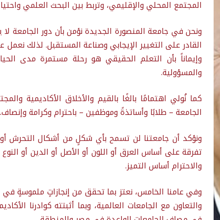
المجتمع المحلي والإقليمي، وتربط بين البحث العلمي واحتياجا
ونحن في جامعة المنصورة الجديدة نؤمن بأن دور الجامعة لا 
القادر على التغيير الإيجابي وصناعة المستقبل. لذلك نعمل عل
وإيماناً بأن التعلم الحقيقي هو رحلة مستمرة مدى الحياة، 
والمسؤولية.
كما نُولي اهتمامًا بالغًا بالقيم والأخلاق الأكاديمية والمجت
الجامعة – طلابًا وأساتذةً وموظفين – باحترام وكرامة وإنصاف.
ونؤكد أن جامعتنا لن تسمح بأي شكلٍ من أشكال التحرش أو ال
تفرقة على أساس العرق أو اللون أو الأصل أو الدين أو النوع أو
والاحترام أساس التميز.
وفي عامنا الخامس، نعتز بما تحقق من إنجازاتٍ ملموسةٍ في الب
والتعاون مع الجامعات العالمية، وبما أثبتته كوادرنا الأكاديم
في مصاف الجامعات الواعدة في مصر والمنطقة.