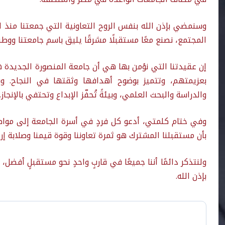
وسنمضي بإذن الله بنفس الروح التعاونية التي جمعتنا منذ البدا
المجتمع، نصنع معًا مستقبلًا مشرقًا يليق باسم جامعتنا ووطنن
إن عقيدتنا التي نؤمن بها هي أن جامعة المنصورة الجديدة هي
بعزيمتهم، وتتميز بوضوح أهدافها وثقتها في النجاح. وبه
والدراسة والبحث العلمي، وبيئةً تُحفّز الإبداع وتحتفي بالإنجاز.
وفي ختام كلمتي، أدعو كل فردٍ في أسرة الجامعة إلى مواصل
بأن مستقبلنا المشترك هو ثمرة تعاوننا وقوة قيمنا وصلابة إراد
ولنتذكر دائمًا أننا جميعًا في قاربٍ واحدٍ نحو مستقبلٍ أفضل، نُ
بإذن الله.