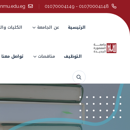
@nmu.edu.eg
01070004148 - 01070004149
الرئيسية
عن الجامعة
الكليات وال
التوظيف
مناقصات
تواصل معنا