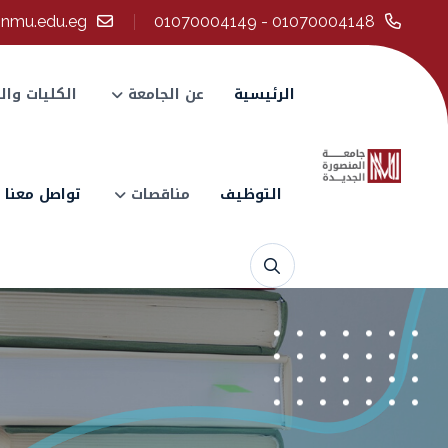
@nmu.edu.eg
01070004148 - 01070004149
الرئيسية
عن الجامعة
الكليات وال
التوظيف
مناقصات
تواصل معنا