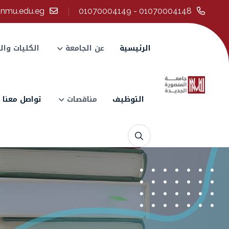
@nmu.edu.eg
01070004148 - 01070004149
الرئيسية
عن الجامعة
الكليات وال
التوظيف
مناقصات
تواصل معنا