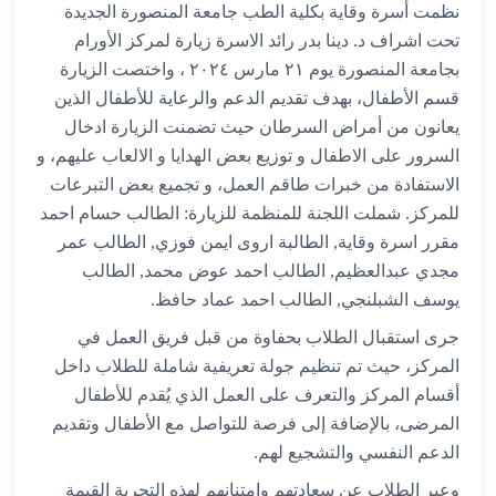
نظمت أسرة وقاية بكلية الطب جامعة المنصورة الجديدة
تحت اشراف د. دينا بدر رائد الاسرة زيارة لمركز الأورام
بجامعة المنصورة يوم ٢١ مارس ٢٠٢٤ ، واختصت الزيارة
قسم الأطفال، بهدف تقديم الد
عم والرعاية للأطفال الذين
يعانون
من أمراض
السرطان حيث تضمنت الزيارة ادخال
السرور على الاطفال و توزيع بعض الهدايا و الالعاب عليهم، و
الاستفادة من خبرات طاقم العمل، و تجميع بعض التبرعات
للمركز. شملت اللجنة للمنظمة للزيارة: الطالب حسام احمد
مقرر اسرة وقاية, الطالبة اروى ايمن فوزي, الطالب عمر
مجدي عبدالعظيم, الطالب احمد عوض محمد, الطالب
يوسف الشبلنجي, الطالب احمد عماد حافظ.
جرى استقبال الطلاب بحفاوة من قبل فريق العمل في
المركز، حيث تم تنظيم جولة تعريفية شاملة للطلاب داخل
أقسام المركز والتعرف على العمل الذي يُقدم للأطفال
المرضى، بالإضافة إلى فرصة للتواصل مع الأطفال وتقديم
الدعم النفسي والتشجيع لهم.
وعبر الطلاب عن سعادتهم وامتنانهم لهذه التجربة القيمة